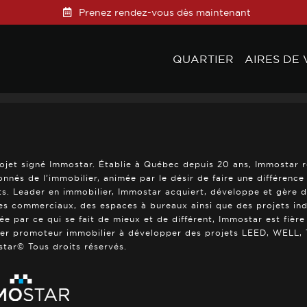
Prenez rendez-vous dès maintenant
QUARTIER
AIRES DE 
ojet signé Immostar. Établie à Québec depuis 20 ans, Immostar 
onnés de l’immobilier, animée par le désir de faire une différenc
ts. Leader en immobilier, Immostar acquiert, développe et gère 
es commerciaux, des espaces à bureaux ainsi que des projets indus
rée par ce qui se fait de mieux et de différent, Immostar est fière
er promoteur immobilier à développer des projets LEED, WELL, T
tar© Tous droits réservés.