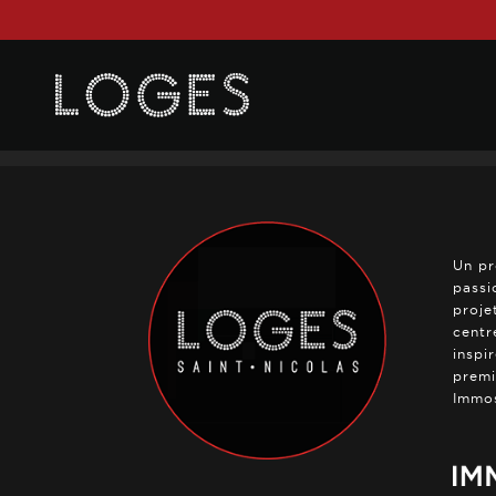
Posted on
23 janvier 2025
in
0 Comments
Un pr
passi
proje
centr
inspi
premi
Immos