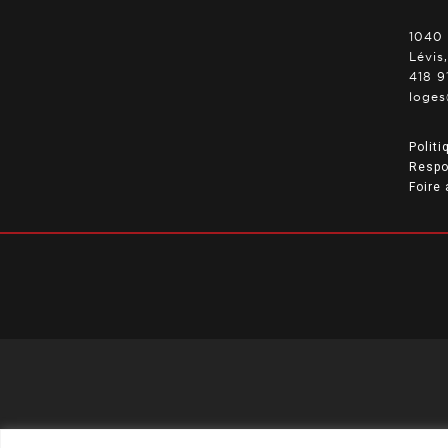
1040 
Lévis
418 9
loges
Politi
Respo
Foire