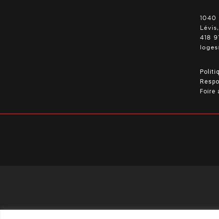
1040 
Lévis
418 9
loges
Politi
Respo
Foire