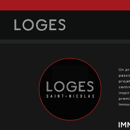
Posted on
23 janvier 2025
in
0 Comments
Un pr
passi
proje
centr
inspi
premi
Immos