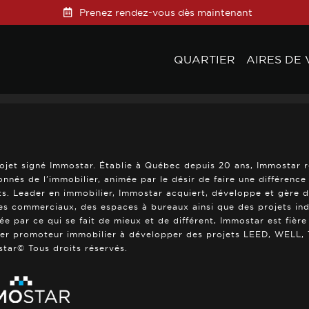
Prenez rendez-vous dès maintenant
QUARTIER
AIRES DE 
ojet signé Immostar. Établie à Québec depuis 20 ans, Immostar 
onnés de l’immobilier, animée par le désir de faire une différenc
ts. Leader en immobilier, Immostar acquiert, développe et gère 
es commerciaux, des espaces à bureaux ainsi que des projets indus
rée par ce qui se fait de mieux et de différent, Immostar est fière
er promoteur immobilier à développer des projets LEED, WELL, T
tar© Tous droits réservés.