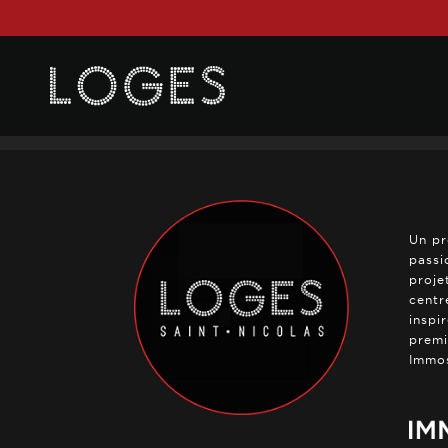
Posted on
23 janvier 2025
in
0 Comments
Un pr
passi
proje
centr
inspi
premi
Immos