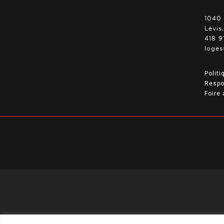
1040 
Lévis
418 9
loges
Politi
Respo
Foire