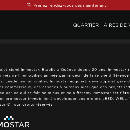
Prenez rendez-vous dès maintenant
QUARTIER
AIRES DE 
ojet signé Immostar. Établie à Québec depuis 20 ans, Immostar 
onnés de l’immobilier, animée par le désir de faire une différenc
ts. Leader en immobilier, Immostar acquiert, développe et gère 
es commerciaux, des espaces à bureaux ainsi que des projets indus
rée par ce qui se fait de mieux et de différent, Immostar est fière
er promoteur immobilier à développer des projets LEED, WELL, T
tar© Tous droits réservés.