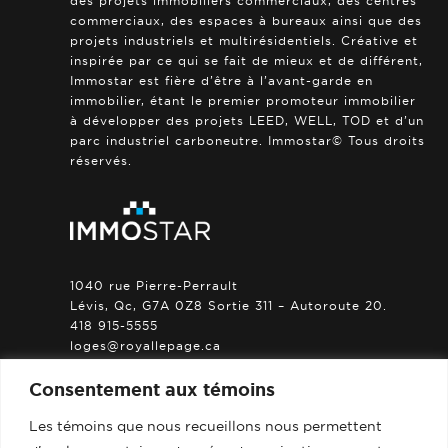
des projets immobiliers commerciaux, des centres
commerciaux, des espaces à bureaux ainsi que des
projets industriels et multirésidentiels. Créative et
inspirée par ce qui se fait de mieux et de différent,
Immostar est fière d’être à l’avant-garde en
immobilier, étant le premier promoteur immobilier
à développer des projets LEED, WELL, TOD et d’un
parc industriel carboneutre. Immostar© Tous droits
réservés.
1040 rue Pierre-Perrault
Lévis, Qc, G7A 0Z8 Sortie 311 – Autoroute 20.
418 915-5555
loges@royallepage.ca
Consentement aux témoins
Politique de confidentialité
Responsable protection des renseignements
Les témoins que nous recueillons nous permettent
personnels :
confidentiel@immostar.ca